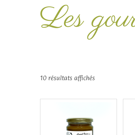
Les gou
10 résultats affichés
Ce
produit
a
plusieurs