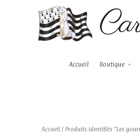
Aller
Ca
au
contenu
Accueil
Boutique
Accueil
/ Produits identifiés “Les go