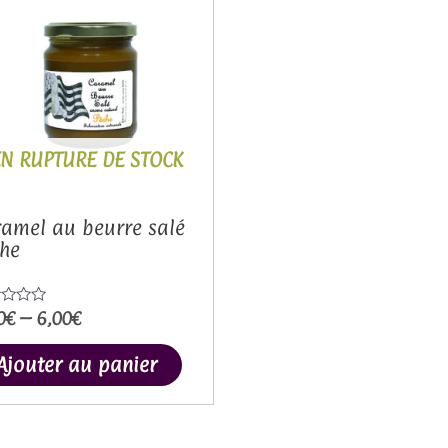
produit
a
plusieurs
.
variations.
Les
options
EN RUPTURE DE STOCK
peuvent
être
choisies
amel au beurre salé
che
sur
la
page
0
€
–
6,00
€
e
du
Ajouter au panier
produit