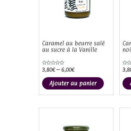
variations
Les
options
peuvent
être
choisies
Caramel au beurre salé
Car
au sucre à la Vanille
noi
sur
la
page
3,80
€
–
6,00
€
3,8
Note
Not
0
0
du
sur
sur
5
5
Ajouter au panier
produit
Ce
produit
a