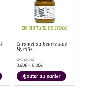
plusieurs
plusieurs
variations.
variations.
Les
Les
options
options
EN RUPTURE DE STOCK
peuvent
peuvent
être
être
choisies
choisies
lé
Caramel au beurre salé
Myrtille
sur
sur
la
la
page
page
3,80
€
–
6,00
€
Note
0
du
du
sur
5
Ajouter au panier
produit
produit