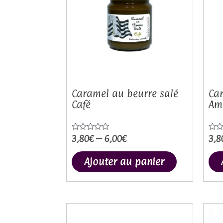
plusieurs
variations
Les
options
peuvent
être
choisies
Caramel au beurre salé
Car
Café
Am
sur
la
page
3,80
€
–
6,00
€
3,8
Note
Not
0
0
du
sur
sur
5
5
Ajouter au panier
produit
Ce