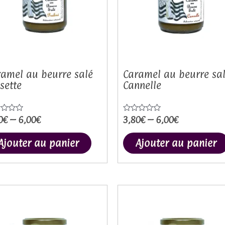
.
variations.
Les
options
peuvent
être
choisies
amel au beurre salé
Caramel au beurre sa
sette
Cannelle
sur
la
page
0
€
–
6,00
€
3,80
€
–
6,00
€
e
Note
0
du
sur
5
Ajouter au panier
Ajouter au panier
produit
Ce
produit
a