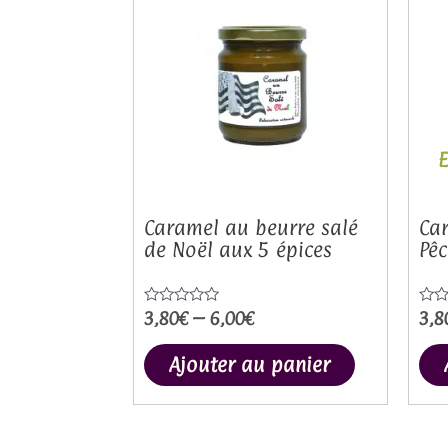
produit
a
plusieurs
variations
Les
options
peuvent
être
choisies
Caramel au beurre salé
Car
de Noël aux 5 épices
Pê
sur
la
page
3,80
€
–
6,00
€
3,8
Note
Not
0
0
du
sur
sur
5
5
Ajouter au panier
produit