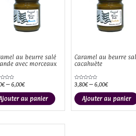
plusieurs
.
variations.
Les
options
peuvent
être
choisies
amel au beurre salé
Caramel au beurre sa
ande avec morceaux
cacahuète
sur
la
page
0
€
–
6,00
€
3,80
€
–
6,00
€
e
Note
0
du
sur
5
Ajouter au panier
Ajouter au panier
produit
Ce