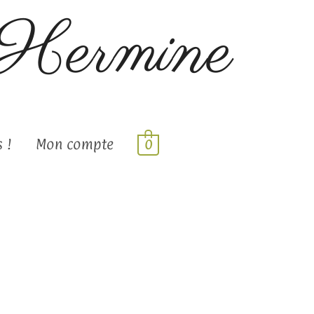
'Hermine
 !
Mon compte
0